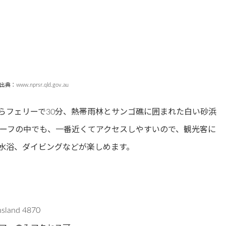
出典：www.nprsr.qld.gov.au
らフェリーで30分、熱帯雨林とサンゴ礁に囲まれた白い砂浜
ーフの中でも、一番近くてアクセスしやすいので、観光客に
水浴、ダイビングなどが楽しめます。
nsland 4870