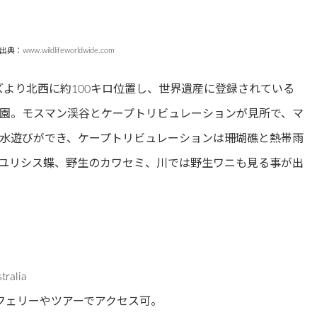
出典：www.wildlifeworldwide.com
ンズより北西に約100キロ位置し、世界遺産に登録されている
園。モスマン渓谷とケープトリビュレーションが見所で、マ
水遊びができ、ケープトリビュレーションは珊瑚礁と熱帯雨
ユリシス蝶、野生のカワセミ、川では野生ワニも見る事が出
ralia
フェリーやツアーでアクセス可。