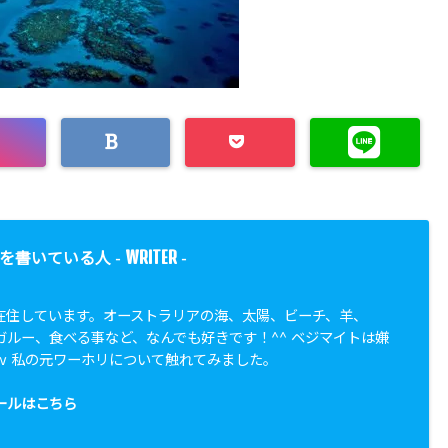
WRITER
を書いている人 -
-
在住しています。オーストラリアの海、太陽、ビーチ、羊、
ガルー、食べる事など、なんでも好きです！^^ ベジマイトは嫌
ｗ 私の元ワーホリについて触れてみました。
ールはこちら